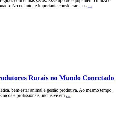
egiões com climas secos. Esse tipo de equipamento utiliza o
onado. No entanto, é importante considerar suas
…
 Produtores Rurais no Mundo Conectado
nética, bem-estar animal e gestão produtiva. Ao mesmo tempo,
cnicos e profissionais, inclusive em
…