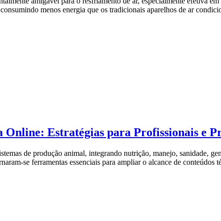
lmente amigável para o resfriamento de ar, especialmente efetiva em r
 consumindo menos energia que os tradicionais aparelhos de ar condici
a Online: Estratégias para Profissionais e
istemas de produção animal, integrando nutrição, manejo, sanidade, ge
naram-se ferramentas essenciais para ampliar o alcance de conteúdos té