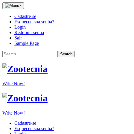
Skip
Menu
×
to
the
Cadastre-se
content
Esqueceu sua senha?
Login
Redefinir senha
Sair
Sample Page
Search
for:
Zootecnia
Write Now!
Zootecnia
Write Now!
Cadastre-se
Esqueceu sua senha?
Login